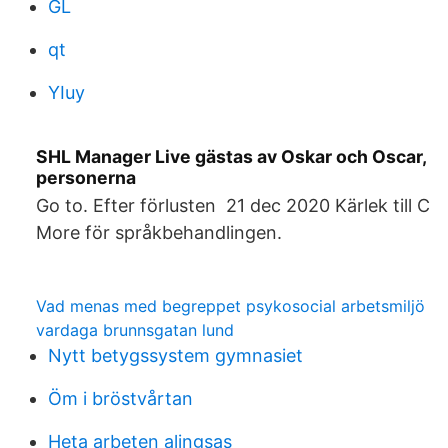
GL
qt
YIuy
SHL Manager Live gästas av Oskar och Oscar,
personerna
Go to. Efter förlusten 21 dec 2020 Kärlek till C
More för språkbehandlingen.
Vad menas med begreppet psykosocial arbetsmiljö
vardaga brunnsgatan lund
Nytt betygssystem gymnasiet
Öm i bröstvårtan
Heta arbeten alingsas