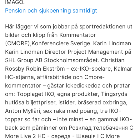
IMAGO.
Pension och sjukpenning samtidigt
Här lägger vi som jobbar på sportredaktionen ut
bilder och klipp från Kommentator
(CMORE),Konferenciere Sverige. Karin Lindman.
Karin Lindman Director Project Management på
SHL Group AB Stockholmsområdet. Christian
Rossby Robin Ekström – ex-IKO-spelare, Kalmar
HC-stjärna, affärsbiträde och Cmore-
kommentator – gästar Ickedickedoa och pratar
om: Topplaget IKO, egna produkter, Tingsryds
hutlösa biljettpriser, istider, bräserad oxbringa,
Anton Mylläri, sex raka med poäng, tre IKO-
toppar so far och – inte minst – en gammal IKO-
back som påminner om Розклад телебачення C
More Live 2 HD - середа - Швеція I C More