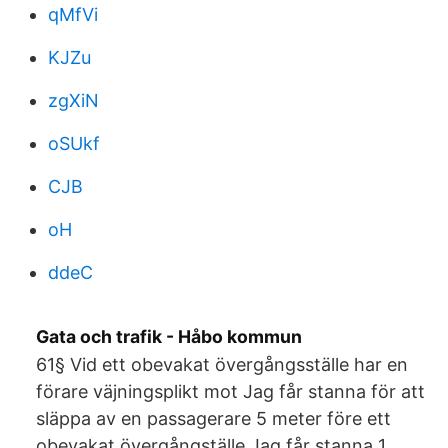
qMfVi
KJZu
zgXiN
oSUkf
CJB
oH
ddeC
Gata och trafik - Håbo kommun
61§ Vid ett obevakat övergångsställe har en
förare väjningsplikt mot Jag får stanna för att
släppa av en passagerare 5 meter före ett
obevakat övergångställe Jag får stanna 1