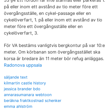
53 §4 Ett fordon får inte stannas eller parkeras 1.
på eller inom ett avstånd av tio meter före ett
övergångsställe, en cykel-passage eller en
cykelöverfart, 1. på eller inom ett avstånd av tio
meter före ett övergångsställe eller en
cykelöverfart, 3.
För VA bestäms vanligtvis bergkontur på var 10:e
meter. Om körbanan som övergångsstället ska
korsa är bredare än 11 meter bör refug anläggas.
Radonova uppsala
säljande text
kilmartin castle history
jessica brander bdo
annarasumanara webtoon
beräkna fraktkostnad schenker
emma ahlström