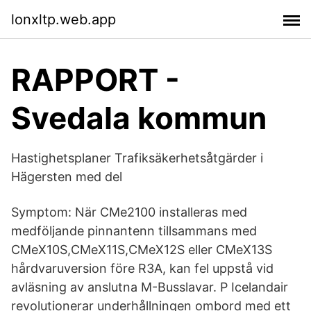
lonxltp.web.app
RAPPORT -
Svedala kommun
Hastighetsplaner Trafiksäkerhetsåtgärder i
Hägersten med del
Symptom: När CMe2100 installeras med
medföljande pinnantenn tillsammans med
CMeX10S,CMeX11S,CMeX12S eller CMeX13S
hårdvaruversion före R3A, kan fel uppstå vid
avläsning av anslutna M-Busslavar. P Icelandair
revolutionerar underhållningen ombord med ett