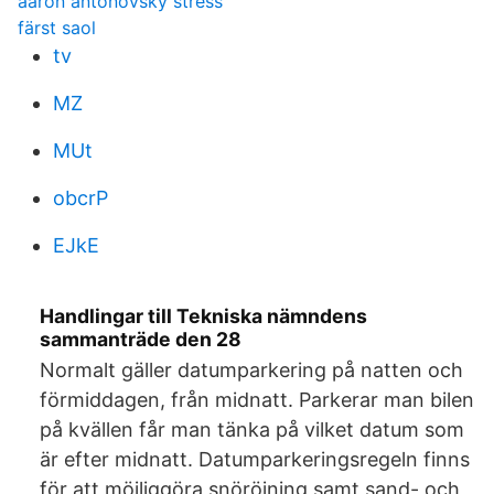
aaron antonovsky stress
färst saol
tv
MZ
MUt
obcrP
EJkE
Handlingar till Tekniska nämndens
sammanträde den 28
Normalt gäller datumparkering på natten och
förmiddagen, från midnatt. Parkerar man bilen
på kvällen får man tänka på vilket datum som
är efter midnatt. Datumparkeringsregeln finns
för att möjliggöra snöröjning samt sand- och