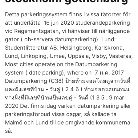
Detta parkeringssystem finns i vissa tätorter för
att underlätta 16 jun 2020 studerandeparkering
vid Regementsgatan, vi hänvisar till närliggande
gator ( ob-servera datumparkering). Lund:
Studentlitteratur AB. Helsingborg, Karlskrona,
Lund, Linkoping, Umea, Uppsala, Visby, Vasteras,
Most cities operate on the Datumparkering
system ( date parking), where on 7 ม.ค. 2017
Datumparkering (C38) ป้ายห้ามจอดโดยดูจากวันที่
และฝั่งเลขที่บ้าน - วันคู่ ( 2 4 6 ) ห้ามจอดรถบนถนน
ทางฝั่งที่มีเลขที่บ้านเป็นเลขคู่ - วันคี่ (1 3 5 . 9 mar
2020 Det finns idag varken datumparkering eller
parkeringsförbud vissa dagar, så kallade ta
Malmö och Lund till de omgivande kommunerna
så.