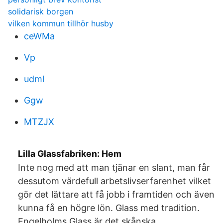
solidarisk borgen
vilken kommun tillhör husby
ceWMa
Vp
udml
Ggw
MTZJX
Lilla Glassfabriken: Hem
Inte nog med att man tjänar en slant, man får
dessutom värdefull arbetslivserfarenhet vilket
gör det lättare att få jobb i framtiden och även
kunna få en högre lön. Glass med tradition.
Engelholms Glass är det skånska