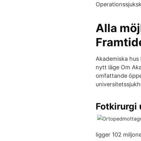
Operationssjuks
Alla möj
Framtid
Akademiska hus h
nytt läge Om Aka
omfattande öppe
universitetssjukh
Fotkirurgi
ligger 102 miljon