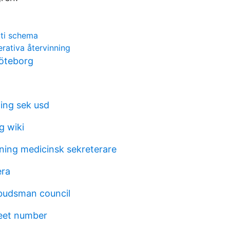
iti schema
rativa återvinning
öteborg
ling sek usd
g wiki
dning medicinsk sekreterare
era
budsman council
eet number