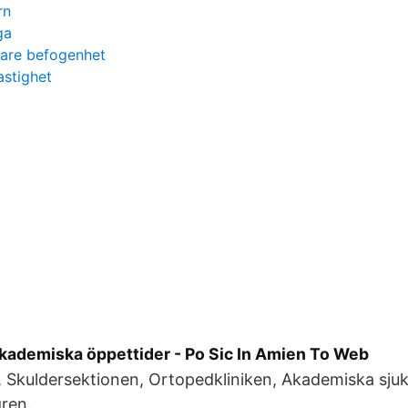
rn
ga
nare befogenhet
fastighet
kademiska öppettider - Po Sic In Amien To Web
 Skuldersektionen, Ortopedkliniken, Akademiska sjuk
gren.