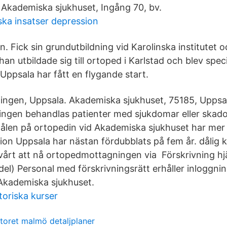
 Akademiska sjukhuset, Ingång 70, bv.
ka insatser depression
. Fick sin grundutbildning vid Karolinska institutet 
han utbildade sig till ortoped i Karlstad och blev speci
Uppsala har fått en flygande start.
ngen, Uppsala. Akademiska sjukhuset, 75185, Uppsal
gen behandlas patienter med sjukdomar eller skador
ålen på ortopedin vid Akademiska sjukhuset har mer
on Uppsala har nästan fördubblats på fem år. dålig
svårt att nå ortopedmottagningen via Förskrivning h
el) Personal med förskrivningsrätt erhåller inloggnin
Akademiska sjukhuset.
toriska kurser
oret malmö detaljplaner