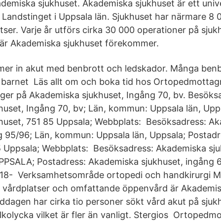
demiska sjukhuset. Akademiska sjukhuset är ett univ
i Landstinget i Uppsala län. Sjukhuset har närmare 8 
ser. Varje år utförs cirka 30 000 operationer på sjuk
där Akademiska sjukhuset förekommer.
mer in akut med benbrott och ledskador. Många benb
t barnet Läs allt om och boka tid hos Ortopedmottag
ger på Akademiska sjukhuset, Ingång 70, bv. Besöks
uset, Ingång 70, bv; Län, kommun: Uppsala län, Upps
huset, 751 85 Uppsala; Webbplats: Besöksadress: A
g 95/96; Län, kommun: Uppsala län, Uppsala; Postad
5 Uppsala; Webbplats: Besöksadress: Akademiska sju
 UPPSALA; Postadress: Akademiska sjukhuset, ingång 61
18- Verksamhetsområde ortopedi och handkirurgi M
0 vårdplatser och omfattande öppenvård är Akademis
ddagen har cirka tio personer sökt vård akut på sjuk
alkolycka vilket är fler än vanligt. Stergios Ortopedm