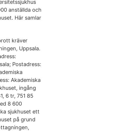
ersitetssjukhus
000 anställda och
huset. Här samlar
rott kräver
ningen, Uppsala.
adress:
ala; Postadress:
kademiska
ress: Akademiska
khuset, ingång
, 6 tr, 751 85
ed 8 600
ka sjukhuset ett
huset på grund
ottagningen,