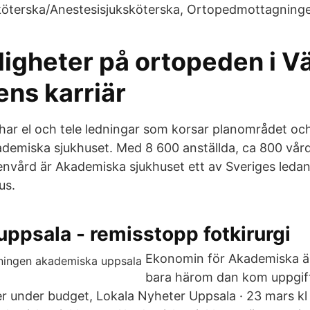
köterska/Anestesisjuksköterska, Ortopedmottagning
ligheter på ortopeden i V
ens karriär
ar el och tele ledningar som korsar planområdet oc
demiska sjukhuset. Med 8 600 anställda, ca 800 vår
nvård är Akademiska sjukhuset ett av Sveriges leda
us.
 uppsala - remisstopp fotkirurgi
Ekonomin för Akademiska ä
bara härom dan kom uppgif
er under budget, Lokala Nyheter Uppsala · 23 mars kl