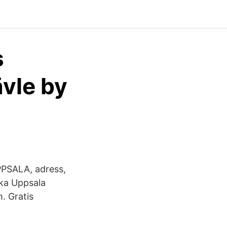
s
vle by
PPSALA, adress,
ka Uppsala
. Gratis