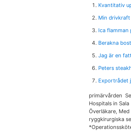
Kvantitativ u
Min drivkraft
Ica flamman 
Berakna bost
Jag är en fa
Peters steak
Exportrådet 
primärvården Sea
Hospitals in Sa
Överläkare, Med D
ryggkirurgiska s
*Operationssköt