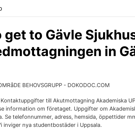
p
 get to Gävle Sjukhu
dmottagningen in Gä
OMRåDE BEHOVSGRUPP - DOKODOC.COM
 Kontaktuppgifter till Akutmottagning Akademiska U
se information om företaget. Uppgifter om Akademis
a. Se telefonnummer, adress, hemsida, öppettider mm
i inviger nya studentbostäder i Uppsala.