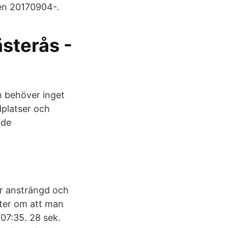
en 20170904-.
ästerås -
h behöver inget
dplatser och
nde
r ansträngd och
ter om att man
 07:35. 28 sek.