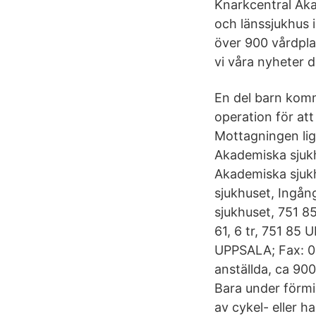
Knarkcentral Aka
och länssjukhus 
över 900 vårdplat
vi våra nyheter 
En del barn kom
operation för at
Mottagningen lig
Akademiska sjukh
Akademiska sjuk
sjukhuset, Ingån
sjukhuset, 751 8
61, 6 tr, 751 85
UPPSALA; Fax: 0
anställda, ca 90
Bara under förmi
av cykel- eller h