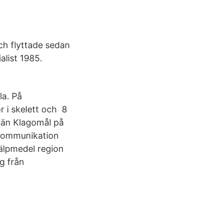
och flyttade sedan
alist 1985.
a. På
 i skelett och 8
 än Klagomål på
 kommunikation
jälpmedel region
g från