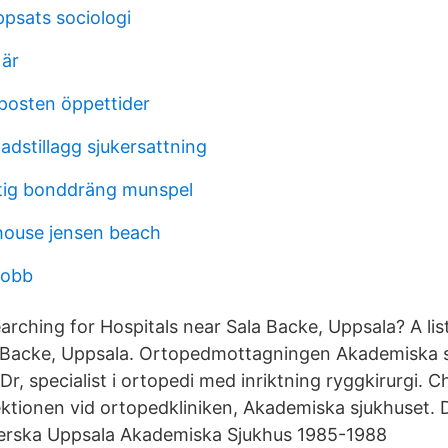
ppsats sociologi
 är
posten öppettider
adstillagg sjukersattning
ttig bonddräng munspel
house jensen beach
jobb
rching for Hospitals near Sala Backe, Uppsala? A list
la Backe, Uppsala. Ortopedmottagningen Akademiska
r, specialist i ortopedi med inriktning ryggkirurgi. C
ektionen vid ortopedkliniken, Akademiska sjukhuset.
erska Uppsala Akademiska Sjukhus 1985-1988