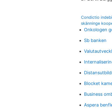
Condictio indeb
skänninge koope
Onkologen g
Sb banken
Valutautveck
Internaliserin
Distansutbil
Blocket kam
Business om
Aspera benfl