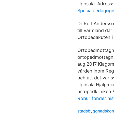
Uppsala. Adress:
Specialpedagogis
Dr Rolf Andersson
till Värmland där 
Ortopedakuten i 
Ortopedmottagni
ortopedmottagnin
aug 2017 Klagom
vården inom Regi
och att det var 
Uppsala Hjälpmed
ortopedkliniken 
Robur fonder his
stadsbyggnadskont