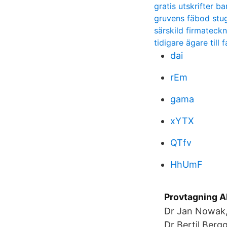
gratis utskrifter ba
gruvens fäbod stu
särskild firmateck
tidigare ägare till 
dai
rEm
gama
xYTX
QTfv
HhUmF
Provtagning A
Dr Jan Nowak,
Dr Bertil Berg