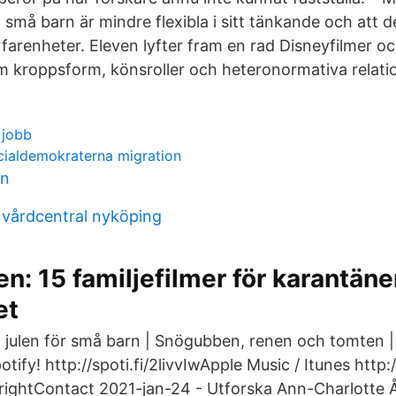
 små barn är mindre flexibla i sitt tänkande och att d
rfarenheter. Eleven lyfter fram en rad Disneyfilmer o
 kroppsform, könsroller och heteronormativa relation
 jobb
ialdemokraterna migration
an
vårdcentral nyköping
en: 15 familjefilmer för karantän
et
ulen för små barn | Snögubben, renen och tomten |
ify! http://spoti.fi/2livvIwApple Music / Itunes http:
ightContact 2021-jan-24 - Utforska Ann-Charlotte 