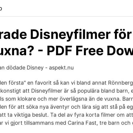
p
ade Disneyfilmer för
vuxna? - PDF Free Do
an dödade Disney - aspekt.nu
den första" en favorit så kan vi bland annat Rönnber
å konstigt att Disneyfilmer är så populära bland barn, 
lls som klokare och mer överlägsna än de vuxna. Barn
den för att söka nya äventyr och lära sig att stå på 
att ta viktiga beslut. Ta del av fyra korta filmer om at
r vi gjort tillsammans med Carina Fast, tre barn och d