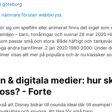
 i göteborg
re nämnare förutan webbkryss
r sig om spelfilm eller animerat finns det inget som 
 familjen – barn, tonåringar och vuxna! 28 mar 2020 Här
s som passar små och stora. Både häftigt och tankevä
 inga andra barnfilmer. 2 jan 2020 1980-2000: Under 
lmer visas allt mer på populära och är nu klassiker som
 & digitala medier: hur sk
 oss? - Forte
å att Disney bidrar till osunda ideal där till exempel 
 muskulösa och snygga. Att läsa för små barn.