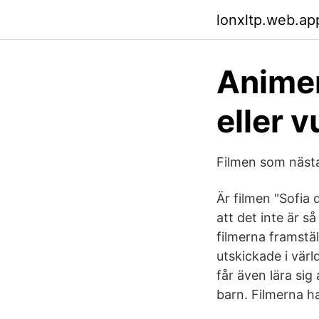
lonxltp.web.ap
Animer
eller 
Filmen som näst
Är filmen "Sofia 
att det inte är s
filmerna framstä
utskickade i värl
får även lära sig 
barn. Filmerna ha