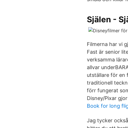
Själen - S
Filmerna har vi g
Fast är senior l
verksamma lärare
allvar underBAR
utställare för e
traditionell teckn
förr fungerat so
Disney/Pixar gjor
Book for long fli
Jag tycker också 