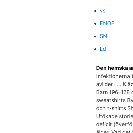
vs
FNOF
SN
Ld
Den hemska anl
Infektionerna 
avlider i … Klä
Barn (96–128 
sweatshirts By
och t-shirts S
Utökade storl
deficit (överfö
ålder. Vad det