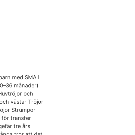
t barn med SMA I
n (0–36 månader)
uvtröjor och
och västar Tröjor
tröjor Strumpor
för transfer
gefär tre års
Många tror att det