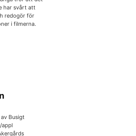
e har svårt att
ch redogör för
er i filmerna.
en
 av Busigt
//appl
Åkergårds