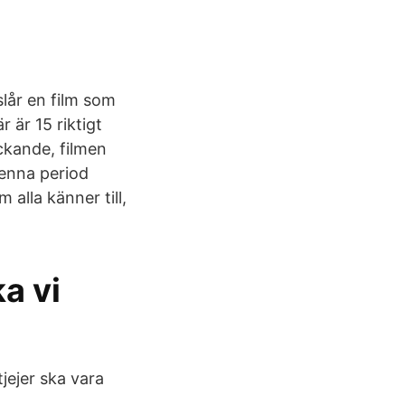
slår en film som
 är 15 riktigt
ckande, filmen
denna period
 alla känner till,
a vi
tjejer ska vara