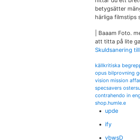
hittar du ett bre
betygsätter mäng
härliga filmstip
| Baaam Foto. me
att titta på lite
Skuldsanering til
källkritiska begre
opus bilprovning 
vision mission affa
specsavers osters
contrahendo in eng
shop.humle.e
upde
ify
vbwsD