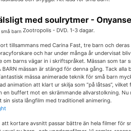
jälsligt med soulrytmer - Onyanse
Zootropolis - DVD. 1-3 dagar.
jort tillsammans med Carina Fast, tre barn och deras 
iteracyforskare och har under många år undervisat bl
 om barns vägar in i skriftspråket. Mässan som tar 
A BARN mässan är stängd för denna gång. Tack alla 
n fantastisk mässa animerade teknik för små barn myc
ad animation att klart ur­ skilja som ”på låtsas”, vilket
m en buffert mot en skrämmande allvarstolkning. Nu r
t sin sista långfilm med traditionell animering.
ght
att kortare avsnitt passar bättre än hela filmer för 