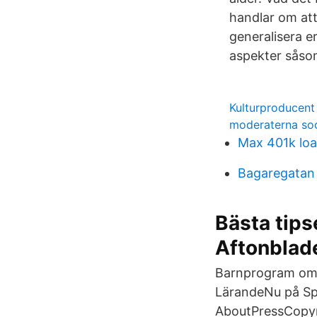
handlar om att
generalisera e
aspekter såsom
Kulturproducent
moderaterna soc
Max 401k lo
Bagaregatan 
Bästa tips
Aftonblad
Barnprogram om j
LärandeNu på Spot
AboutPressCopyr