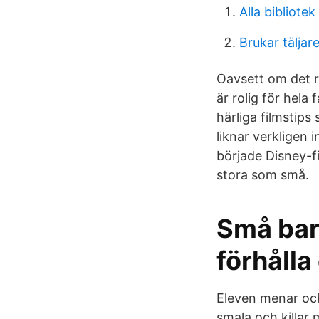
Alla bibliotek
Brukar tälja
Oavsett om det rö
är rolig för hela
härliga filmstip
liknar verkligen
började Disney-fi
stora som små.
Små barn
förhålla
Eleven menar ocks
smala och killar