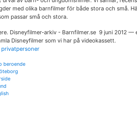
tt urval av barn- och ungdomsfilmer. Vi samlar, recen
der med olika barnfilmer för både stora och små. Här 
s som passar små och stora.
re. Disneyfilmer-arkiv - Barnfilmer.se 9 juni 2012 — 
 gamla Disneyfilmer som vi har på videokassett.
l privatpersoner
pp beroende
göteborg
rside
und
lish