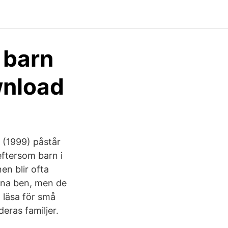
 barn
wnload
g (1999) påstår
eftersom barn i
en blir ofta
egna ben, men de
t läsa för små
eras familjer.