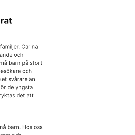
rat
familjer. Carina
ivande och
små barn på stort
besökare och
ket svårare än
 för de yngsta
yktas det att
små barn. Hos oss