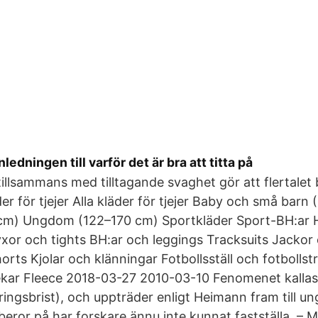
edningen till varför det är bra att titta på
tillsammans med tilltagande svaghet gör att flertale
der för tjejer Alla kläder för tjejer Baby och små bar
cm) Ungdom (122–170 cm) Sportkläder Sport-BH:ar H
xor och tights BH:ar och leggings Tracksuits Jackor 
horts Kjolar och klänningar Fotbollsställ och fotbolls
ekar Fleece 2018-03-27 2010-03-10 Fenomenet kallas 
ringsbrist), och uppträder enligt Heimann fram till un
 beror på har forskare ännu inte kunnat fastställa. – 