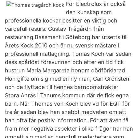
För Electrolux är också
den kunskap som
professionella kockar besitter en viktig och
värdefull resurs. Gustav Trägårdh från
restaurang Basement i Göteborg har utsetts till
Årets Kock 2010 och är nu svensk mästare i
professionell matlagning. Tomas Koch var sedan
dess spårlöst försvunnen och efter en tid fick
hustrun Maria Margareta honom dödförklarad.
Hon gifte om sig med en ny man, Carl Grönsten
och de flyttade till hennes barndomstrakter
Stora Anrås i Tanums kommun där de fick egna
barn. När Thomas von Koch blev vd för EQT för
tre år sedan blev han snabbt medveten om att
han ofta får positiv information. För att även få
fram mer negativa aspekter i olika frågor har han
omgett sig med en handfull medarbetare som