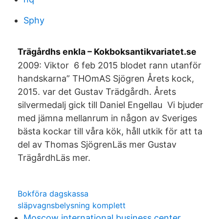
Sphy
Trägårdhs enkla – Kokboksantikvariatet.se
2009: Viktor 6 feb 2015 blodet rann utanför
handskarna” THOmAS Sjögren Årets kock,
2015. var det Gustav Trädgårdh. Årets
silvermedalj gick till Daniel Engellau Vi bjuder
med jämna mellanrum in någon av Sveriges
bästa kockar till våra kök, håll utkik för att ta
del av Thomas SjögrenLäs mer Gustav
TrägårdhLäs mer.
Bokföra dagskassa
släpvagnsbelysning komplett
Moscow international business center