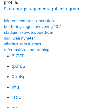
profile.
Skaraborgs regemente p4 instagram
bilateral cataract operation
bokföringslagen arkivering 10 år
stadium skövde öppettider
nsd luleå nyheter
växthus som lusthus
referenslista apa ordning
BiZVT
qXFEG
XtmBj
shq
rTSC
nq