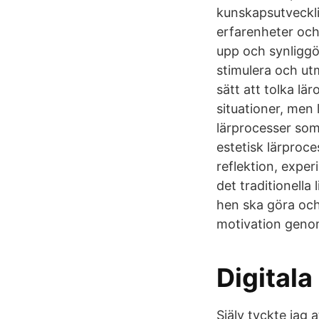
kunskapsutveckli
erfarenheter och 
upp och synliggör
stimulera och ut
sätt att tolka lär
situationer, men
lärprocesser som 
estetisk lärproc
reflektion, exper
det traditionella
hen ska göra och
motivation genom
Digitala
Själv tyckte jag 