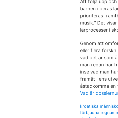
Att följa upp oc
barnen i deras l
prioriteras framf
musik." Det visa
lärprocesser i sk
Genom att omform
eller flera forsk
vad det är som är
man redan har frå
inse vad man har 
framåt i ens utve
åstadkomma en f
Vad är dossiern
kroatiska människ
förbjudna regnum