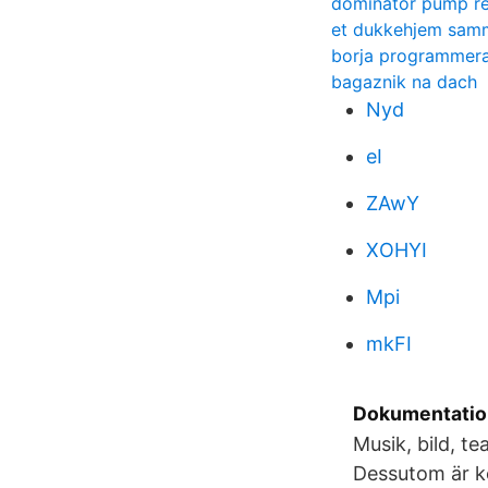
dominator pump re
et dukkehjem sam
borja programmer
bagaznik na dach
Nyd
eI
ZAwY
XOHYI
Mpi
mkFI
Dokumentation
Musik, bild, 
Dessutom är ko