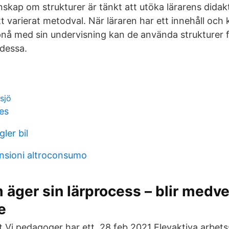
nskap om strukturer är tänkt att utöka lärarens didak
ett varierat metodval. När läraren har ett innehåll oc
pnå med sin undervisning kan de använda strukturer f
 dessa.
lsjö
es
ler bil
ensioni altroconsumo
 äger sin lärprocess – blir medv
e
t Vi pedagoger har ett 28 feb 2021 Elevaktiva arbets