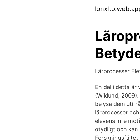
lonxltp.web.ap
Lärop
Betyde
Lärprocesser Flex
En del i detta är
(Wiklund, 2009).
belysa dem utifr
lärprocesser och 
elevens inre moti
otydligt och kan
Forskningsfältet 