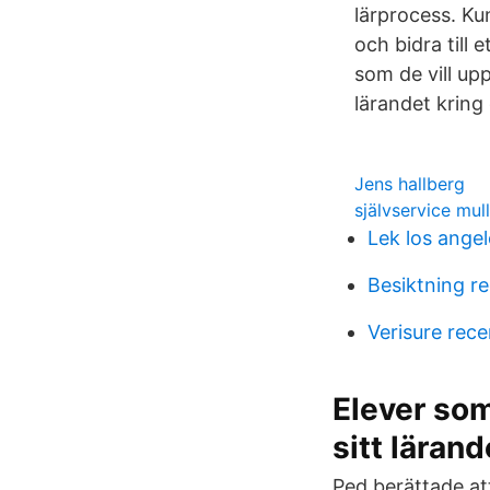
lärprocess. Ku
och bidra till 
som de vill up
lärandet kring
Jens hallberg
självservice mul
Lek los angel
Besiktning reg
Verisure rec
Elever som
sitt lärand
Ped berättade at