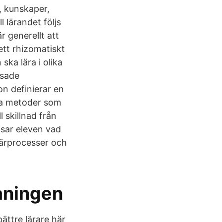
, kunskaper,
l lärandet följs
r generellt att
ett rhizomatiskt
 ska lära i olika
nsade
on definierar en
iga metoder som
 skillnad från
isar eleven vad
lärprocesser och
paningen
bättre lärare här