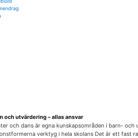
build
mendrag
a
 och utvärdering – allas ansvar
teater och dans är egna kunskapsområden i barn- och
nstformerna verktyg i hela skolans Det är ett fast r