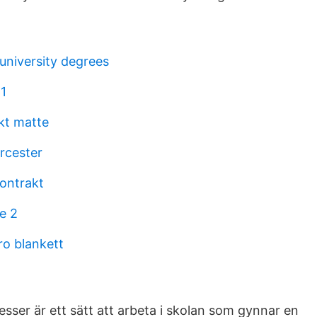
niversity degrees
61
kt matte
cester
ontrakt
e 2
ro blankett
esser är ett sätt att arbeta i skolan som gynnar en