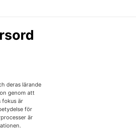
rsord
och deras lärande
ion genom att
 fokus är
betydelse för
rprocesser är
ationen.