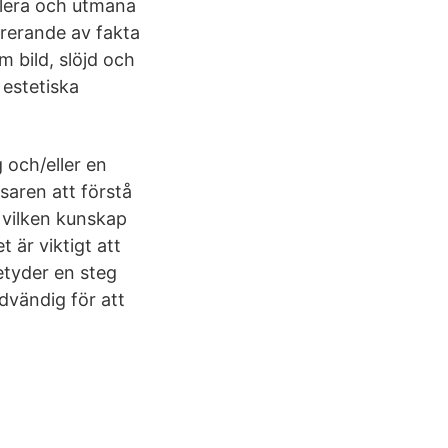
ulera och utmana
orerande av fakta
m bild, slöjd och
estetiska
 och/eller en
äsaren att förstå
e vilken kunskap
 är viktigt att
etyder en steg
ödvändig för att