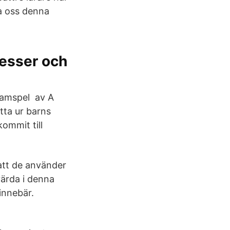
ra oss denna
cesser och
samspel av A
tta ur barns
ommit till
h att de använder
värda i denna
innebär.