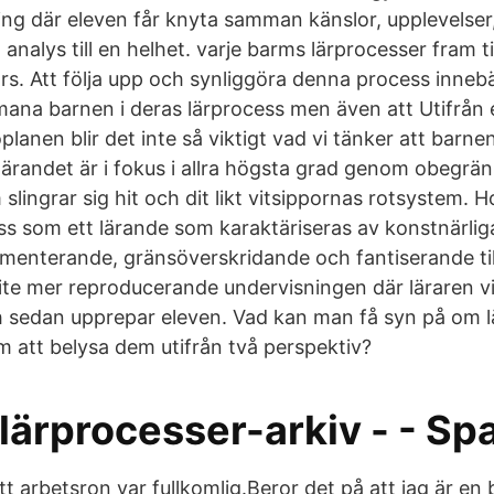
ng där eleven får knyta samman känslor, upplevelser
analys till en helhet. varje barms lärprocesser fram til
s. Att följa upp och synliggöra denna process innebä
mana barnen i deras lärprocess men även att Utifrån 
oplanen blir det inte så viktigt vad vi tänker att barnen
 lärandet är i fokus i allra högsta grad genom obegrä
slingrar sig hit och dit likt vitsippornas rotsystem. H
ess som ett lärande som karaktäriseras av konstnärl
imenterande, gränsöverskridande och fantiserande till
 lite mer reproducerande undervisningen där läraren v
 sedan upprepar eleven. Vad kan man få syn på om 
 att belysa dem utifrån två perspektiv?
 lärprocesser-arkiv - - S
att arbetsron var fullkomlig.Beror det på att jag är en 