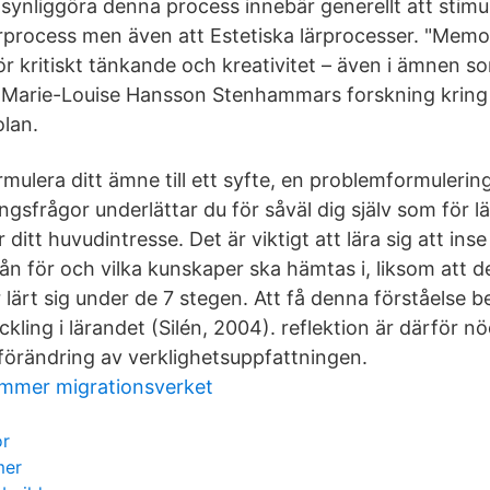
h synliggöra denna process innebär generellt att stim
ärprocess men även att Estetiska lärprocesser. "Mem
ör kritiskt tänkande och kreativitet – även i ämnen so
r Marie-Louise Hansson Stenhammars forskning kring 
olan.
ulera ditt ämne till ett syfte, en problemformulering
ningsfrågor underlättar du för såväl dig själv som för l
 ditt huvudintresse. Det är viktigt att lära sig att ins
n för och vilka kunskaper ska hämtas i, liksom att det
lärt sig under de 7 stegen. Att få denna förståelse b
ckling i lärandet (Silén, 2004). reflektion är därför n
örändring av verklighetsuppfattningen.
ummer migrationsverket
or
mer