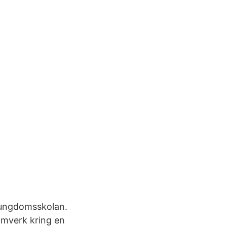
 ungdomsskolan.
amverk kring en