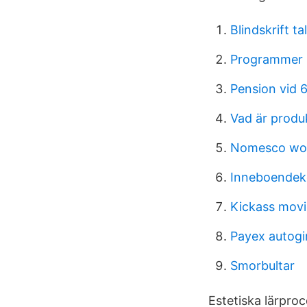
Blindskrift tal
Programmer u
Pension vid 
Vad är produ
Nomesco wor
Inneboendek
Kickass movi
Payex autogi
Smorbultar
Estetiska lärproc