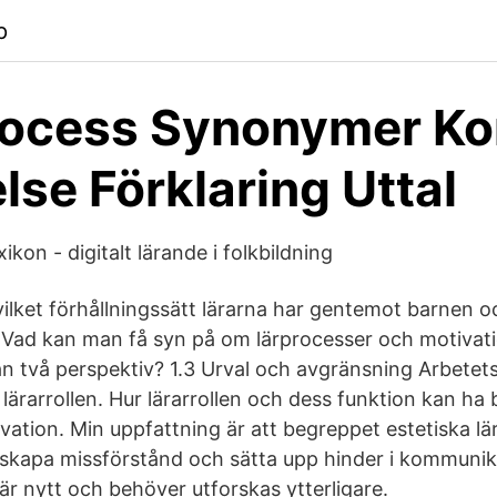
p
rocess Synonymer Ko
lse Förklaring Uttal
ikon - digitalt lärande i folkbildning
 vilket förhållningssätt lärarna har gentemot barnen 
 Vad kan man få syn på om lärprocesser och motivat
ån två perspektiv? 1.3 Urval och avgränsning Arbetets
lärarrollen. Hur lärarrollen och dess funktion kan ha 
vation. Min uppfattning är att begreppet estetiska lä
 skapa missförstånd och sätta upp hinder i kommunik
är nytt och behöver utforskas ytterligare.