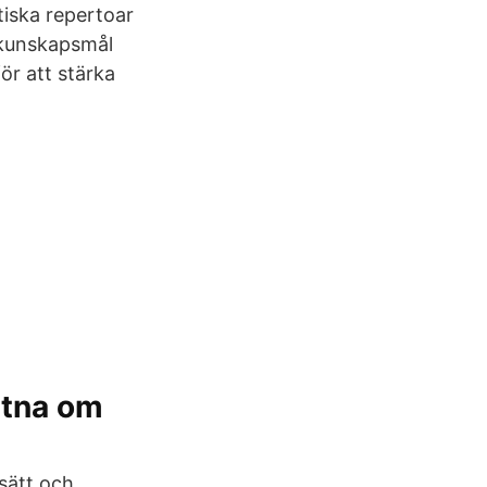
tiska repertoar
h kunskapsmål
ör att stärka
etna om
sätt och