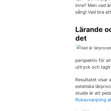
inne? Men vad är
sång! Vad bra att
Lärande oc
det
perspektiv för at
uttryck och tagits
Resultatet visar a
estetiska lärpro
studie är att ped
Rokavvanjning a