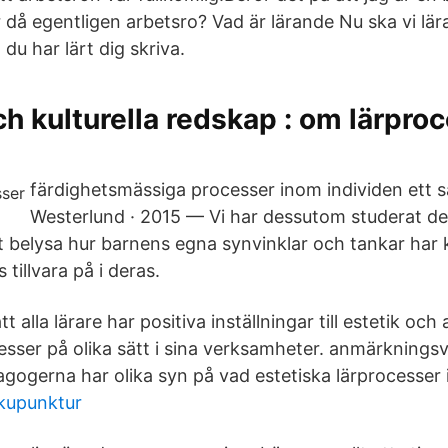
 då egentligen arbetsro? Vad är lärande Nu ska vi lä
 du har lärt dig skriva.
h kulturella redskap : om lärpro
färdighetsmässiga processer inom individen ett 
Westerlund · 2015 — Vi har dessutom studerat de
t belysa hur barnens egna synvinklar och tankar har k
 tillvara på i deras.
tt alla lärare har positiva inställningar till estetik oc
cesser på olika sätt i sina verksamheter. anmärknings
agogerna har olika syn på vad estetiska lärprocesser 
kupunktur