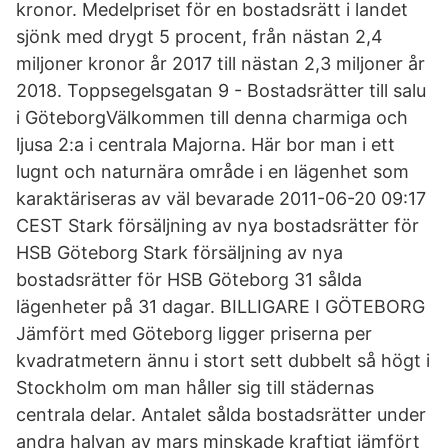
kronor. Medelpriset för en bostadsrätt i landet
sjönk med drygt 5 procent, från nästan 2,4
miljoner kronor år 2017 till nästan 2,3 miljoner år
2018. Toppsegelsgatan 9 - Bostadsrätter till salu
i GöteborgVälkommen till denna charmiga och
ljusa 2:a i centrala Majorna. Här bor man i ett
lugnt och naturnära område i en lägenhet som
karaktäriseras av väl bevarade 2011-06-20 09:17
CEST Stark försäljning av nya bostadsrätter för
HSB Göteborg Stark försäljning av nya
bostadsrätter för HSB Göteborg 31 sålda
lägenheter på 31 dagar. BILLIGARE I GÖTEBORG
Jämfört med Göteborg ligger priserna per
kvadratmetern ännu i stort sett dubbelt så högt i
Stockholm om man håller sig till städernas
centrala delar. Antalet sålda bostadsrätter under
andra halvan av mars minskade kraftigt jämfört