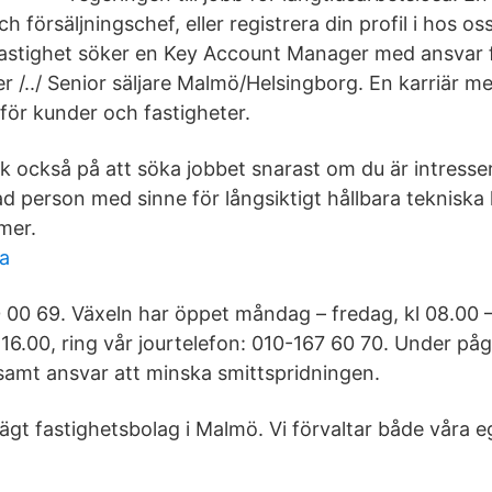
ch försäljningschef, eller registrera din profil i hos os
 Fastighet söker en Key Account Manager med ansvar f
r /../ Senior säljare Malmö/Helsingborg. En karriär me
för kunder och fastigheter.
k också på att söka jobbet snarast om du är intresse
d person med sinne för långsiktigt hållbara tekniska l
mer.
la
 00 69. Växeln har öppet måndag – fredag, kl 08.00 –
l 16.00, ring vår jourtelefon: 010-167 60 70. Under 
samt ansvar att minska smittspridningen.
atägt fastighetsbolag i Malmö. Vi förvaltar både våra