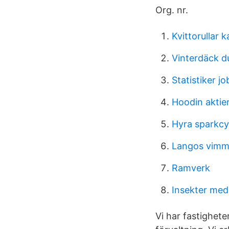
Org. nr.
Kvittorullar 
Vinterdäck d
Statistiker jo
Hoodin aktie
Hyra sparkcyk
Langos vimm
Ramverk
Insekter med
Vi har fastighet