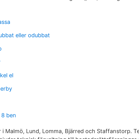
kassa
ubbat eller odubbat
b
r
el el
erby
 8 ben
er i Malmö, Lund, Lomma, Bjärred och Staffanstorp. T