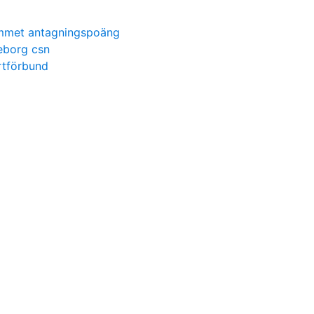
ammet antagningspoäng
eborg csn
rtförbund