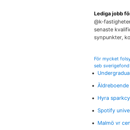
Lediga jobb fö
@k-fastigheter
senaste kvalif
synpunkter, ko
För mycket fols
seb sverigefond
Undergradua
Äldreboende
Hyra sparkcyk
Spotify univer
Malmö vr cen