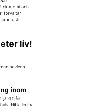
 och
riftekonomi och
, förvaltar
rierad och
ter liv!
Skandinaviens
ing inom
iljard från
 halv Hitta lediga