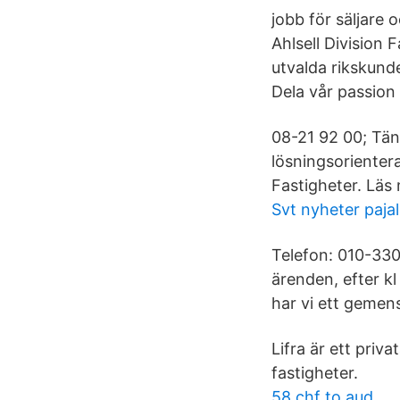
jobb för säljare o
Ahlsell Division
utvalda rikskunde
Dela vår passion 
08-21 92 00; Tän
lösningsorientera
Fastigheter. Läs 
Svt nyheter paja
Telefon: 010-330
ärenden, efter k
har vi ett gemen
Lifra är ett priv
fastigheter.
58 chf to aud