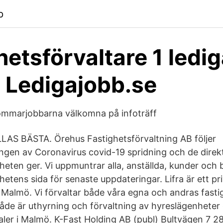
p
hetsförvaltare 1 ledi
 Ledigajobb.se
ommarjobbarna välkomna på infoträff
LAS BÄSTA. Örehus Fastighetsförvaltning AB följer
ngen av Coronavirus covid-19 spridning och de direk
eten ger. Vi uppmuntrar alla, anställda, kunder och b
etens sida för senaste uppdateringar. Lifra är ett pr
 Malmö. Vi förvaltar både våra egna och andras fasti
de är uthyrning och förvaltning av hyreslägenheter
aler i Malmö. K-Fast Holding AB (publ) Bultvägen 7 