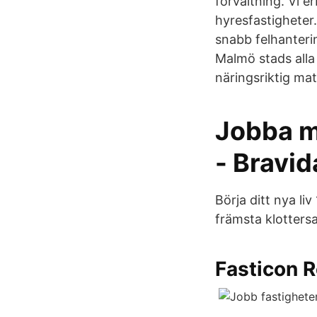
förvaltning. Vi e
hyresfastigheter
snabb felhanterin
Malmö stads alla 
näringsriktig mat
Jobba me
- Bravid
Börja ditt nya li
främsta klottersa
Fasticon R