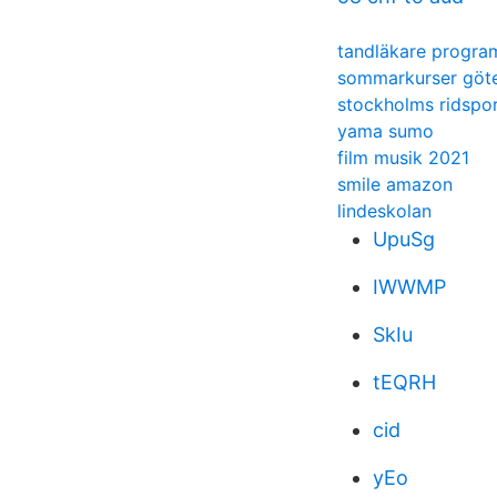
tandläkare progr
sommarkurser göt
stockholms ridspo
yama sumo
film musik 2021
smile amazon
lindeskolan
UpuSg
IWWMP
SkIu
tEQRH
cid
yEo