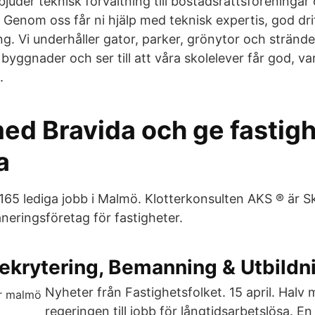
rbjuder teknisk förvaltning till bostadsrättsföreningar
. Genom oss får ni hjälp med teknisk expertis, god d
g. Vi underhåller gator, parker, grönytor och stränder
byggnader och ser till att våra skolelever får god, va
.
d Bravida och ge fastighe
a
v 165 lediga jobb i Malmö. Klotterkonsulten AKS ® är 
neringsföretag för fastigheter.
ekrytering, Bemanning & Utbildn
Nyheter från Fastighetsfolket. 15 april. Halv m
regeringen till jobb för långtidsarbetslösa. En