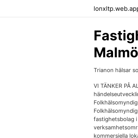
lonxltp.web.ap
Fastig
Malmö
Trianon hälsar s
VI TÄNKER PÅ AL
händelseutveckli
Folkhälsomyndigh
Folkhälsomyndigh
fastighetsbolag i
verksamhetsområ
kommersiella lok