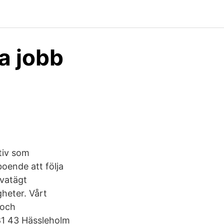
ga jobb
tiv som
oende att följa
ivatägt
gheter. Vårt
 och
281 43 Hässleholm