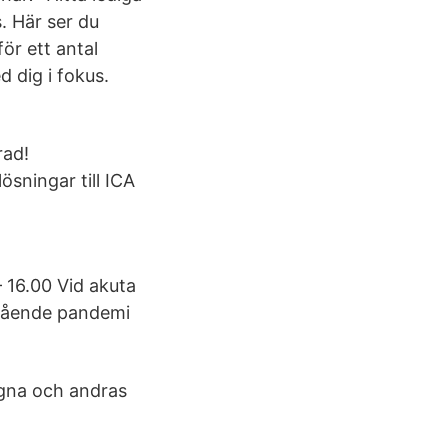
s. Här ser du
ör ett antal
d dig i fokus.
rad!
ösningar till ICA
 16.00 Vid akuta
pågående pandemi
 egna och andras